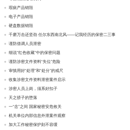
瑕疵产品销毁
电子产品销毁
硬盘数据销毁
千磨万击还坚劲 任尔东西南北风——记我经历的保密二三事
谨防借调人员泄密
细说“红色收藏”中的保密问题
谨防涉密文件资料“失位”危险
审慎用好“处理”和“处分”的戒尺
收集涉密文件资料泄密案件启示
涉密人员上岗，须系好扣子
天之骄子的堕落
一“念”之间 国家秘密安危攸关
机关单位内部信息外泄案件观察
加大工作秘密保护刻不容缓