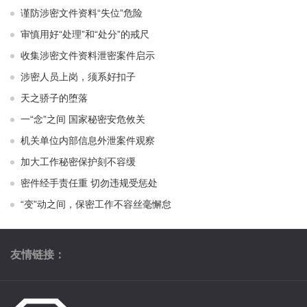
谨防涉密文件资料“失位”危险
审慎用好“处理”和“处分”的戒尺
收集涉密文件资料泄密案件启示
涉密人员上岗，须系好扣子
天之骄子的堕落
一“念”之间 国家秘密安危攸关
机关单位内部信息外泄案件观察
加大工作秘密保护刻不容缓
密件经手责任重 切勿违规受惩处
“变”动之间，保密工作不容丝毫懈怠
友情链接：