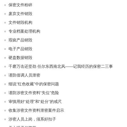
保密文件粉碎
废弃文件销毁
文件销毁机构
专业档案处理机构
瑕疵产品销毁
电子产品销毁
硬盘数据销毁
千磨万击还坚劲 任尔东西南北风——记我经历的保密二三事
谨防借调人员泄密
细说“红色收藏”中的保密问题
谨防涉密文件资料“失位”危险
审慎用好“处理”和“处分”的戒尺
收集涉密文件资料泄密案件启示
涉密人员上岗，须系好扣子