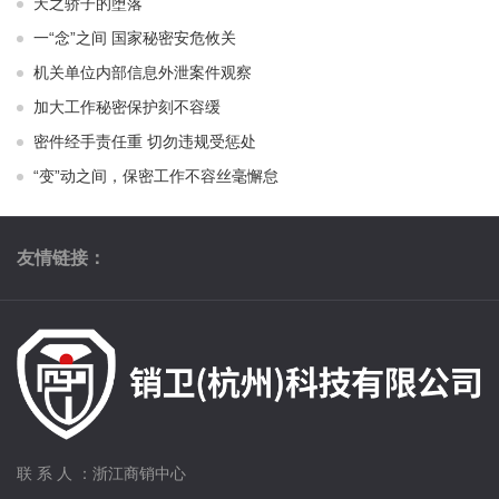
天之骄子的堕落
一“念”之间 国家秘密安危攸关
机关单位内部信息外泄案件观察
加大工作秘密保护刻不容缓
密件经手责任重 切勿违规受惩处
“变”动之间，保密工作不容丝毫懈怠
友情链接：
联 系 人 ：浙江商销中心