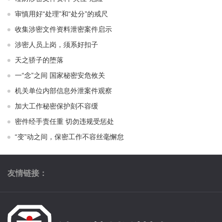
审慎用好“处理”和“处分”的戒尺
收集涉密文件资料泄密案件启示
涉密人员上岗，须系好扣子
天之骄子的堕落
一“念”之间 国家秘密安危攸关
机关单位内部信息外泄案件观察
加大工作秘密保护刻不容缓
密件经手责任重 切勿违规受惩处
“变”动之间，保密工作不容丝毫懈怠
友情链接：