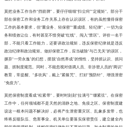
莫把业务工作当作“挡箭牌”，要仔仔细细“扫尘疴”“定规矩”。部分干
部在保密工作和业务工作关系上存在认识误区，有的虽然懂得保密
工作的基本要求，但“重业务、轻保密”“重成绩、轻纪律”，一切为业
务和绩效让位，有时甚至不惜突破“红线”、闯入“禁区”。评价一名干
部，不能只看工作能力，还要讲政治规矩，违反保密纪律就是违反
政治纪律和政治规矩。做好保密工作，应当破除“与己无关”的误区，
摒弃“一劳永逸”的幻想，摆脱“自然养成”的惰性，坚持抓认识、抓问
题、抓制度规范。同时，不能忽视对借调人员、非涉密人员的“两识”
教育，常提醒、“多吹风”，戴上“紧箍咒”、打好“预防针”、增强泄密
“免疫力”。
莫把保密制度看成“松紧带”，要时时刻刻“拉满弓”“绷紧弦”。在保密
工作中，任何领域都不是天然的清静之地、免疫之区。保密制度建
设这一根本问题不解决好，必将产生泄密重灾区、乱象多发带，也
终将反噬队伍、危害事业。机关单位要落实保密责任，建立健全内