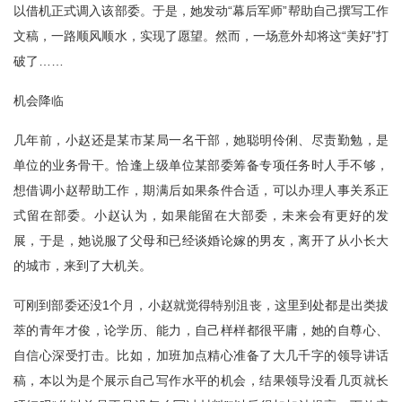
以借机正式调入该部委。于是，她发动“幕后军师”帮助自己撰写工作
文稿，一路顺风顺水，实现了愿望。然而，一场意外却将这“美好”打
破了……
机会降临
几年前，小赵还是某市某局一名干部，她聪明伶俐、尽责勤勉，是
单位的业务骨干。恰逢上级单位某部委筹备专项任务时人手不够，
想借调小赵帮助工作，期满后如果条件合适，可以办理人事关系正
式留在部委。小赵认为，如果能留在大部委，未来会有更好的发
展，于是，她说服了父母和已经谈婚论嫁的男友，离开了从小长大
的城市，来到了大机关。
可刚到部委还没1个月，小赵就觉得特别沮丧，这里到处都是出类拔
萃的青年才俊，论学历、能力，自己样样都很平庸，她的自尊心、
自信心深受打击。比如，加班加点精心准备了大几千字的领导讲话
稿，本以为是个展示自己写作水平的机会，结果领导没看几页就长