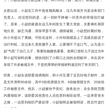
了，小赵在感情方面也落了地，和小许结了婚，成为了“双城夫妻”。
从那以后，小赵在工作中愈发顺风顺水，没几年就升为某业务部门
负责人。但没想到的是，这一切的平静被一封意外的举报信打破
了。原来，小赵的家庭在这几年间发生了重大变故，夫妻俩长期异
地分居、缺乏沟通，渐渐琴瑟不调、感情破裂。小赵想好聚好散，
向小许提出了离婚。可恰在这时，小许却因感染上了流感且贻误了
治疗时机，没过多久竟然撒手人寰。公婆咽不下这口气，认为是小
赵“气死”了自己儿子，誓要给她颜色看看。老两口曾听儿子说过当年
帮小赵写材料的事，很快找到了小两口之间的全部邮件，并在其中
发现了许多敏感文件，于是把厚厚的举报材料递交到了有关部门。
经查，小赵在该部委借调期间，和小许互通了近百封电子邮件，涉
及文件资料90余份，其中3份机密级文件、6份秘密级文件、20余份
工作秘密文件。然后，小赵被给予党纪、政务处分，在全系统范围
内通报批评，该部委其他责任人员也受到相应处理。一边承受丧夫
之痛，一边受到组织严肃处理，小赵聪明反被聪明误，然后竹篮打