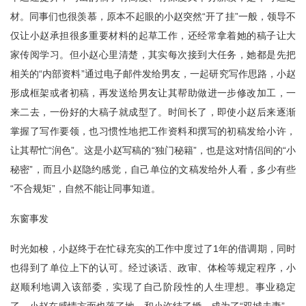
材。同事们也很羡慕，原本不起眼的小赵突然“开了挂”一般，领导不
仅让小赵承担很多重要材料的起草工作，还经常拿着她的稿子让大
家传阅学习。但小赵心里清楚，其实每次接到大任务，她都是先把
相关的“内部资料”通过电子邮件发给男友，一起研究写作思路，小赵
形成框架或者初稿，再发送给男友让其帮助做进一步修改加工，一
来二去，一份好的大稿子就成型了。时间长了，即使小赵后来逐渐
掌握了写作要领，也习惯性地把工作资料和撰写的初稿发给小许，
让其帮忙“润色”。这是小赵写稿的“独门秘籍”，也是这对情侣间的“小
秘密”，而且小赵隐约感觉，自己单位的文稿发给外人看，多少有些
“不合规矩”，自然不能让同事知道。
东窗事发
时光如梭，小赵终于在忙碌充实的工作中度过了1年的借调期，同时
也得到了单位上下的认可。经过谈话、政审、体检等规定程序，小
赵顺利地调入该部委，实现了自己阶段性的人生理想。事业稳定