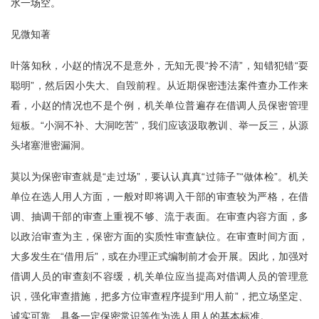
水一场空。
见微知著
叶落知秋，小赵的情况不是意外，无知无畏“拎不清”，知错犯错“耍
聪明”，然后因小失大、自毁前程。从近期保密违法案件查办工作来
看，小赵的情况也不是个例，机关单位普遍存在借调人员保密管理
短板。“小洞不补、大洞吃苦”，我们应该汲取教训、举一反三，从源
头堵塞泄密漏洞。
莫以为保密审查就是“走过场”，要认认真真“过筛子”“做体检”。机关
单位在选人用人方面，一般对即将调入干部的审查较为严格，在借
调、抽调干部的审查上重视不够、流于表面。在审查内容方面，多
以政治审查为主，保密方面的实质性审查缺位。在审查时间方面，
大多发生在“借用后”，或在办理正式编制前才会开展。因此，加强对
借调人员的审查刻不容缓，机关单位应当提高对借调人员的管理意
识，强化审查措施，把多方位审查程序提到“用人前”，把立场坚定、
诚实可靠、具备一定保密常识等作为选人用人的基本标准。