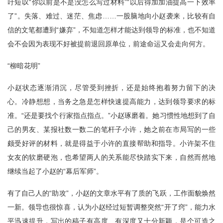
吁短叹“你以前是不是没怎么写过材料”“以后得加加油提高一下效率
了”。失落、难过、迷茫、焦虑……一股脑地向小赵袭来，比较有自
信的文笔都遭到“嫌弃”，不知道怎样才能达到领导的标准，也不知道
会不会因为表现不好被提前退回原单位，前途命运又会走向何方。
“柳暗花明”
小赵状态逐渐消沉，尽管受到挫折，还是始终抱着努力留下的决
心。冷静想想，当务之急是怎样快速提高能力，达到领导要求的标
准。“还是要找个行家指点指点。”小赵琢磨着。她习惯性地想到了自
己的男友、某报社数一数二的笔杆子小许，她之前在市局写的一些
颇受好评的材料，就是得益于小许的直接帮助和指导。小许架不住
女友的软磨硬泡，也希望两人的关系能尽快踏实下来，自然而然地
继续当起了小赵的“幕后军师”。
有了自己人的“助攻”，小赵的文章水平有了质的飞跃，工作面貌焕然
一新。领导也很惊喜，认为小赵经过短暂调整突然“开了窍”，能力水
平迅速提升，写出的稿子有高度、有深度又十分新颖，是个可造之