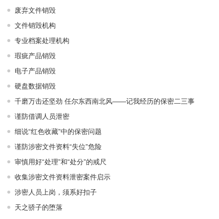
废弃文件销毁
文件销毁机构
专业档案处理机构
瑕疵产品销毁
电子产品销毁
硬盘数据销毁
千磨万击还坚劲 任尔东西南北风——记我经历的保密二三事
谨防借调人员泄密
细说“红色收藏”中的保密问题
谨防涉密文件资料“失位”危险
审慎用好“处理”和“处分”的戒尺
收集涉密文件资料泄密案件启示
涉密人员上岗，须系好扣子
天之骄子的堕落