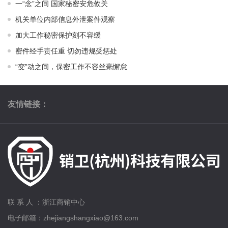
一“念”之间 国家秘密安危攸关
机关单位内部信息外泄案件观察
加大工作秘密保护刻不容缓
密件经手责任重 切勿违规受惩处
“变”动之间，保密工作不容丝毫懈怠
友情链接：
联 系 人 ：浙江商销中心
电子邮箱：zhejiangshangxiao@163.com