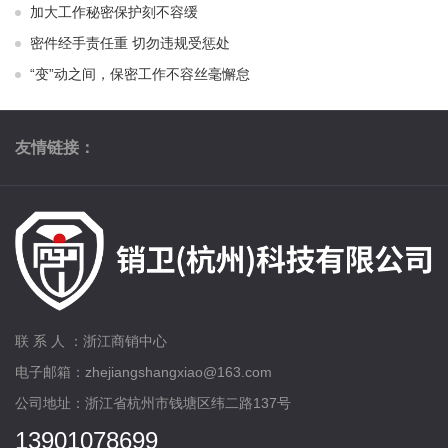
加大工作秘密保护刻不容缓
密件经手责任重 切勿违规受惩处
“变”动之间，保密工作不容丝毫懈怠
友情链接：
联 系 人 ：浙江商销中心
电子邮箱：zhejiangshangxiao@163.com
公司地址：浙江省杭州市钱塘区纬二路137号
13901078699