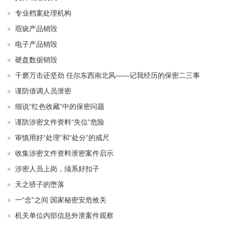
专业档案处理机构
瑕疵产品销毁
电子产品销毁
硬盘数据销毁
千磨万击还坚劲 任尔东西南北风——记我经历的保密二三事
谨防借调人员泄密
细说“红色收藏”中的保密问题
谨防涉密文件资料“失位”危险
审慎用好“处理”和“处分”的戒尺
收集涉密文件资料泄密案件启示
涉密人员上岗，须系好扣子
天之骄子的堕落
一“念”之间 国家秘密安危攸关
机关单位内部信息外泄案件观察