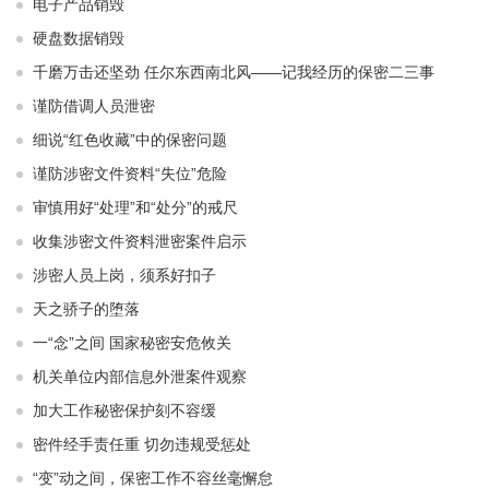
电子产品销毁
硬盘数据销毁
千磨万击还坚劲 任尔东西南北风——记我经历的保密二三事
谨防借调人员泄密
细说“红色收藏”中的保密问题
谨防涉密文件资料“失位”危险
审慎用好“处理”和“处分”的戒尺
收集涉密文件资料泄密案件启示
涉密人员上岗，须系好扣子
天之骄子的堕落
一“念”之间 国家秘密安危攸关
机关单位内部信息外泄案件观察
加大工作秘密保护刻不容缓
密件经手责任重 切勿违规受惩处
“变”动之间，保密工作不容丝毫懈怠