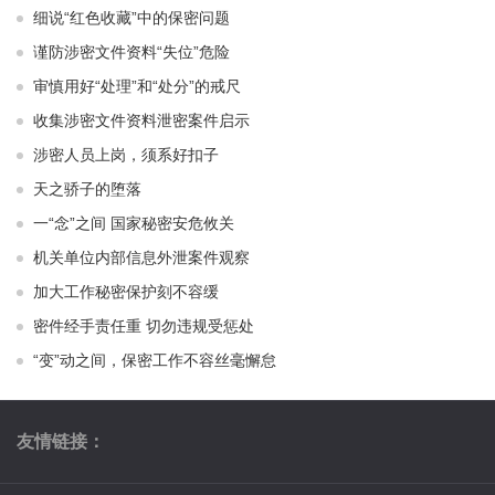
细说“红色收藏”中的保密问题
谨防涉密文件资料“失位”危险
审慎用好“处理”和“处分”的戒尺
收集涉密文件资料泄密案件启示
涉密人员上岗，须系好扣子
天之骄子的堕落
一“念”之间 国家秘密安危攸关
机关单位内部信息外泄案件观察
加大工作秘密保护刻不容缓
密件经手责任重 切勿违规受惩处
“变”动之间，保密工作不容丝毫懈怠
友情链接：