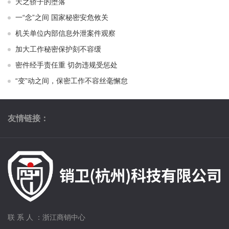
天之骄子的堕落
一“念”之间 国家秘密安危攸关
机关单位内部信息外泄案件观察
加大工作秘密保护刻不容缓
密件经手责任重 切勿违规受惩处
“变”动之间，保密工作不容丝毫懈怠
友情链接：
联 系 人 ：浙江商销中心