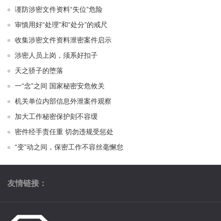
谨防涉密文件资料“失位”危险
审慎用好“处理”和“处分”的戒尺
收集涉密文件资料泄密案件启示
涉密人员上岗，须系好扣子
天之骄子的堕落
一“念”之间 国家秘密安危攸关
机关单位内部信息外泄案件观察
加大工作秘密保护刻不容缓
密件经手责任重 切勿违规受惩处
“变”动之间，保密工作不容丝毫懈怠
友情链接：