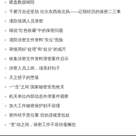
硬盘数据销毁
千磨万击还坚劲 任尔东西南北风——记我经历的保密二三事
谨防借调人员泄密
细说“红色收藏”中的保密问题
谨防涉密文件资料“失位”危险
审慎用好“处理”和“处分”的戒尺
收集涉密文件资料泄密案件启示
涉密人员上岗，须系好扣子
天之骄子的堕落
一“念”之间 国家秘密安危攸关
机关单位内部信息外泄案件观察
加大工作秘密保护刻不容缓
密件经手责任重 切勿违规受惩处
“变”动之间，保密工作不容丝毫懈怠