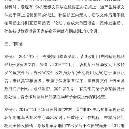
材料时，发现有1份机密级文件放在机要室办公桌上，遂产生将该文
件发于网上报复领导的想法。孙某趁室内无人，窃取文件后用手机
拍照后上传到互联网贴吧、论坛，造成大范围泄密。案件发生后，
孙某被以故意泄露国家秘密罪判处有期徒刑1年6个月。
三、“惰”念
案例5：2017年2月，有关部门检查发现，某县政府门户网站违规刊
登1份秘密级文件。经查，2016年11月，该县某业务局收到上级转
发的该文件后，办公室文件收发员孙某(长期聘用人员)怠于履行职
责，未认真审核密级，未履行保密审查程序，擅自将文件上传至县
政府门户网站，造成泄密。案件发生后，有关部门给予孙某解聘开
除处理，责令该局副局长郑某在局班子会议上作深刻检查。
案例6：2015年11月15日凌晨3时左右，某市邮区中心局邮车押运员
韩某随邮车从邮区中心局出发时，严重违反工作规程，未将后厢门
栓完全插入插槽，导致邮车后厢门在出发后不久便被颠开，401#邮