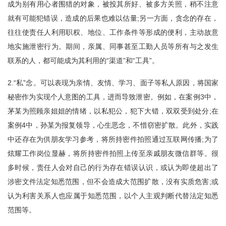
成为别有用心者围猎的对象，被投其所好、被多方关照，稍不注意
就有可能犯错误，造成的后果也难以估量;另一方面，贪念的存在，
往往使责任人利用职权、地位、工作条件等形成的便利，主动故意
地实施泄密行为。期间，亲属、同事甚至工勤人员等所有与之发生
联系的人，都可能成为其利用的“渠道”和“工具”。
2.“私”念。可以表现为亲情、友情、学习、面子等私人原因，将国家
秘密作为实现个人意图的工具，进而导致泄密。例如，在案例3中，
茅某为照顾亲姐姐的情绪，以私犯公，犯下大错，双双受到处分;在
案例4中，孙某为报复领导，心生恶念，不惜窃密扩散。此外，实践
中还存在为供朋友学习参考，将所持密件拍照通过互联网传播;为了
炫耀工作岗位显赫，将所持密件拍照上传至亲戚朋友微信群等。很
多时候，责任人会对自己的行为存在错误认识，或认为即使超出了
涉密文件法定知悉范围，但不会造成大范围扩散，没有实质危害;或
认为利害关系人也应属于知悉范围，以个人主观判断代替法定知悉
范围等。