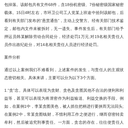
包掉落。该邮包共有文件68件，含18份机密级、7份秘密级国家秘密
载体。15日4时左右，市环卫公司工人党某上班途中拾到该邮包，后
看到有关部门发布的“悬赏通告”，主动上交警方。经有关部门技术鉴
定，邮包内文件未被拆封，无一遗失。事件发生后，有关部门给予
押运员韩某解除劳动合同处分，经济处罚1万元;对19名相关责任人
员作出政纪处分，对14名相关责任人员进行经济处罚。
案件分析
通过以上案例我们不难看到，上述案件的发生，与责任人的主观状
态密切相关。具体来讲，主要可以分为以下3个方面。
1.“贪”念。具体可以表现为贪财、贪色及贪图其他不合法的便利和利
益等，甚至可以表现为将泄密作为利益输送、利益交换的手段。例
如，在案例1中，李某贪图美色，被人抓住把柄进行要挟而无法回头;
在案例2中，常某贪图钱财，不惜利用工作之便进行，继而窃密转卖
牟利，然后被追究刑事责任。一方面，贪念的存在，往往使责任人