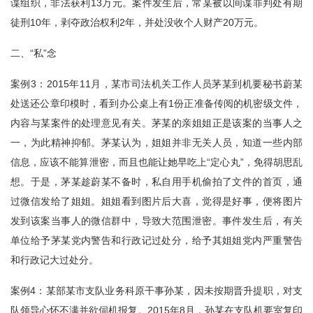
谍组织，非法获利13万元。案件发生后，常某被以间谍罪判处有期
徒刑10年，剥夺政治权利2年，并处没收个人财产20万元。
二、“私”念
案例3：2015年11月，某市司法机关工作人员茅某到机要秘书蔚某
处送还公章印模时，看到办公桌上有1份正准备传阅的机密级文件，
内容与某案件的处理意见有关。茅某的亲姐姐正是该案的当事人之
一，为此精神抑郁。茅某认为，姐姐并非无关人员，知道一些内部
信息，应该不能算泄密，而且也能让她早吃上“定心丸”，免得胡思乱
想。于是，茅某趁蔚某不备时，私自用手机偷拍了文件的首页，通
过微信发给了姐姐。姐姐看到图片后大喜，觉得是好事，便将图片
发到该案当事人的微信群中，导致大范围泄密。事件发生后，有关
单位给予茅某党内警告和行政记过处分，给予其姐姐党内严重警告
和行政记大过处分。
案例4：某部某市支队业务科原干事孙某，因未按期晋升提职，对支
队领导心怀不满并欲伺机报复。2015年8月，孙某在支队机要室复印