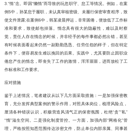
3.“惰”念。即因“懒惰”而导致的玩忽职守、怠工等情况。例如，在案
例5中，孙某怠于履职，未认真审核密级、未履行保密审查程序，致
使文件泄露;在案例6中，韩某凌晨押运，非常困倦，便放低了工作标
准和要求，致使邮包掉落。惰念具有很大的隐蔽性，难以及时察
觉，责任人存在惰念的时候，并非经手的每件事都必然出错，甚至
有时候表面看起来仍然一副勤勤恳恳、任劳任怨的样子，但在特定
条件下，便容易发生难以挽回的后果。实践中，尤其要防止因职业
倦怠产生的惰念，即丧失了工作的激情，浑浑噩噩，进而放松了工
作标准和工作要求。
应对措施
鉴于上述情况，笔者建议从以下几方面采取措施：一是加强保密教
育，充分发挥典型案例的警示作用，对照具体岗位，梳理风险点，
厘清各种错误认识，积极营造风清气正的保密氛围，杜绝“贪”“私”
“惰”滋生空间。二是强化制度管控。一方面，加强内部“网格化”管
理，严格按照知悉范围传达涉密文件，防止单位内部亲属、同事甚