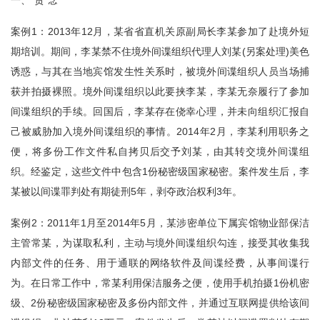
一、“贪”念
案例1：2013年12月，某省省直机关原副局长李某参加了赴境外短
期培训。期间，李某禁不住境外间谍组织代理人刘某(另案处理)美色
诱惑，与其在当地宾馆发生性关系时，被境外间谍组织人员当场捕
获并拍摄裸照。境外间谍组织以此要挟李某，李某无奈履行了参加
间谍组织的手续。回国后，李某存在侥幸心理，并未向组织汇报自
己被威胁加入境外间谍组织的事情。2014年2月，李某利用职务之
便，将多份工作文件私自拷贝后交予刘某，由其转交境外间谍组
织。经鉴定，这些文件中包含1份秘密级国家秘密。案件发生后，李
某被以间谍罪判处有期徒刑5年，剥夺政治权利3年。
案例2：2011年1月至2014年5月，某涉密单位下属宾馆物业部保洁
主管常某，为谋取私利，主动与境外间谍组织勾连，接受其收集我
内部文件的任务、用于通联的网络软件及间谍经费，从事间谍行
为。在日常工作中，常某利用保洁服务之便，使用手机拍摄1份机密
级、2份秘密级国家秘密及多份内部文件，并通过互联网提供给该间