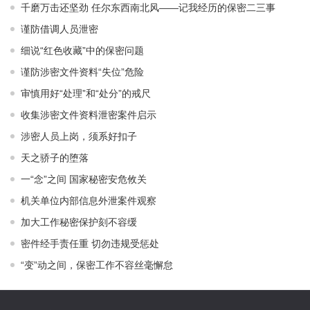
千磨万击还坚劲 任尔东西南北风——记我经历的保密二三事
谨防借调人员泄密
细说“红色收藏”中的保密问题
谨防涉密文件资料“失位”危险
审慎用好“处理”和“处分”的戒尺
收集涉密文件资料泄密案件启示
涉密人员上岗，须系好扣子
天之骄子的堕落
一“念”之间 国家秘密安危攸关
机关单位内部信息外泄案件观察
加大工作秘密保护刻不容缓
密件经手责任重 切勿违规受惩处
“变”动之间，保密工作不容丝毫懈怠