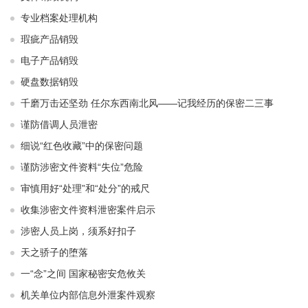
专业档案处理机构
瑕疵产品销毁
电子产品销毁
硬盘数据销毁
千磨万击还坚劲 任尔东西南北风——记我经历的保密二三事
谨防借调人员泄密
细说“红色收藏”中的保密问题
谨防涉密文件资料“失位”危险
审慎用好“处理”和“处分”的戒尺
收集涉密文件资料泄密案件启示
涉密人员上岗，须系好扣子
天之骄子的堕落
一“念”之间 国家秘密安危攸关
机关单位内部信息外泄案件观察