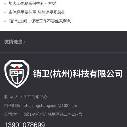
加大工作秘密保护刻不容缓
密件经手责任重 切勿违规受惩处
“变”动之间，保密工作不容丝毫懈怠
友情链接：
联 系 人 ：浙江商销中心
电子邮箱：zhejiangshangxiao@163.com
公司地址：浙江省杭州市钱塘区纬二路137号
13901078699