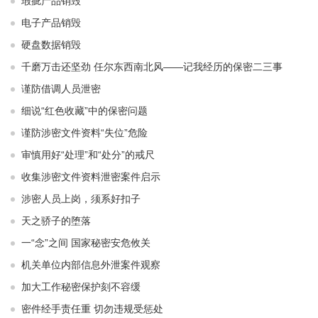
瑕疵产品销毁
电子产品销毁
硬盘数据销毁
千磨万击还坚劲 任尔东西南北风——记我经历的保密二三事
谨防借调人员泄密
细说“红色收藏”中的保密问题
谨防涉密文件资料“失位”危险
审慎用好“处理”和“处分”的戒尺
收集涉密文件资料泄密案件启示
涉密人员上岗，须系好扣子
天之骄子的堕落
一“念”之间 国家秘密安危攸关
机关单位内部信息外泄案件观察
加大工作秘密保护刻不容缓
密件经手责任重 切勿违规受惩处