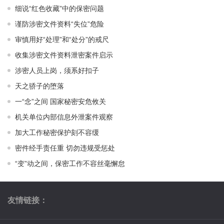
细说“红色收藏”中的保密问题
谨防涉密文件资料“失位”危险
审慎用好“处理”和“处分”的戒尺
收集涉密文件资料泄密案件启示
涉密人员上岗，须系好扣子
天之骄子的堕落
一“念”之间 国家秘密安危攸关
机关单位内部信息外泄案件观察
加大工作秘密保护刻不容缓
密件经手责任重 切勿违规受惩处
“变”动之间，保密工作不容丝毫懈怠
友情链接：