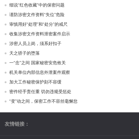
细说“红色收藏”中的保密问题
谨防涉密文件资料“失位”危险
审慎用好“处理”和“处分”的戒尺
收集涉密文件资料泄密案件启示
涉密人员上岗，须系好扣子
天之骄子的堕落
一“念”之间 国家秘密安危攸关
机关单位内部信息外泄案件观察
加大工作秘密保护刻不容缓
密件经手责任重 切勿违规受惩处
“变”动之间，保密工作不容丝毫懈怠
友情链接：