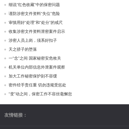
细说“红色收藏”中的保密问题
谨防涉密文件资料“失位”危险
审慎用好“处理”和“处分”的戒尺
收集涉密文件资料泄密案件启示
涉密人员上岗，须系好扣子
天之骄子的堕落
一“念”之间 国家秘密安危攸关
机关单位内部信息外泄案件观察
加大工作秘密保护刻不容缓
密件经手责任重 切勿违规受惩处
“变”动之间，保密工作不容丝毫懈怠
友情链接：