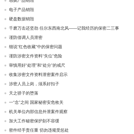
瑕疵产品销毁
电子产品销毁
硬盘数据销毁
千磨万击还坚劲 任尔东西南北风——记我经历的保密二三事
谨防借调人员泄密
细说“红色收藏”中的保密问题
谨防涉密文件资料“失位”危险
审慎用好“处理”和“处分”的戒尺
收集涉密文件资料泄密案件启示
涉密人员上岗，须系好扣子
天之骄子的堕落
一“念”之间 国家秘密安危攸关
机关单位内部信息外泄案件观察
加大工作秘密保护刻不容缓
密件经手责任重 切勿违规受惩处