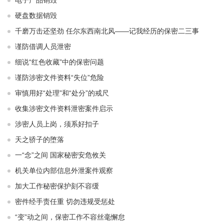
电子产品销毁
硬盘数据销毁
千磨万击还坚劲 任尔东西南北风——记我经历的保密二三事
谨防借调人员泄密
细说“红色收藏”中的保密问题
谨防涉密文件资料“失位”危险
审慎用好“处理”和“处分”的戒尺
收集涉密文件资料泄密案件启示
涉密人员上岗，须系好扣子
天之骄子的堕落
一“念”之间 国家秘密安危攸关
机关单位内部信息外泄案件观察
加大工作秘密保护刻不容缓
密件经手责任重 切勿违规受惩处
“变”动之间，保密工作不容丝毫懈怠