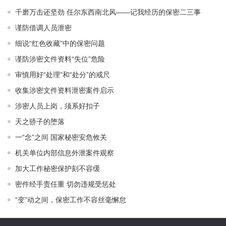
千磨万击还坚劲 任尔东西南北风——记我经历的保密二三事
谨防借调人员泄密
细说“红色收藏”中的保密问题
谨防涉密文件资料“失位”危险
审慎用好“处理”和“处分”的戒尺
收集涉密文件资料泄密案件启示
涉密人员上岗，须系好扣子
天之骄子的堕落
一“念”之间 国家秘密安危攸关
机关单位内部信息外泄案件观察
加大工作秘密保护刻不容缓
密件经手责任重 切勿违规受惩处
“变”动之间，保密工作不容丝毫懈怠