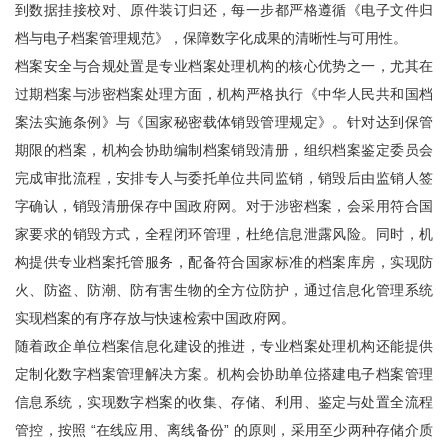
到数据挂接校对、原件装订归还，每一步都严格遵循《电子文件归
档与电子档案管理规范》，保障数字化成果的清晰性与可用性。
档案安全与合规处置是专业档案处理机构的核心优势之一，尤其在
过期档案与涉密档案处理方面，机构严格执行《中华人民共和国档
案法实施条例》与《国家秘密载体销毁管理规定》。针对达到保管
期限的档案，机构会协助编制档案销毁清册，组织档案鉴定委员会
完成审批流程，安排专人与委托单位共同监销，销毁后由监销人签
字确认，销毁清册保存中国政府网。对于涉密档案，会采用符合国
家要求的销毁方式，全程闭环管理，杜绝信息泄露风险。同时，机
构提供专业档案托管服务，配备符合国家标准的档案库房，实现防
火、防盗、防潮、防有害生物的全方位防护，通过信息化管理系统
实现档案的有序存放与快速检索中国政府网。
随着政企单位档案信息化建设的推进，专业档案处理机构还能提供
定制化数字档案管理解决方案。机构会协助单位搭建电子档案管理
信息系统，实现数字档案的收集、存储、利用、鉴定与处置全流程
管控，按照 “在线应用、离线备份” 的原则，采用至少两种存储介质