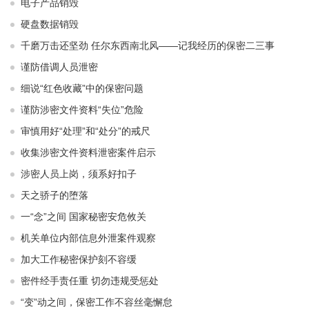
电子产品销毁
硬盘数据销毁
千磨万击还坚劲 任尔东西南北风——记我经历的保密二三事
谨防借调人员泄密
细说“红色收藏”中的保密问题
谨防涉密文件资料“失位”危险
审慎用好“处理”和“处分”的戒尺
收集涉密文件资料泄密案件启示
涉密人员上岗，须系好扣子
天之骄子的堕落
一“念”之间 国家秘密安危攸关
机关单位内部信息外泄案件观察
加大工作秘密保护刻不容缓
密件经手责任重 切勿违规受惩处
“变”动之间，保密工作不容丝毫懈怠