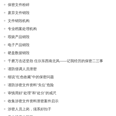
保密文件粉碎
废弃文件销毁
文件销毁机构
专业档案处理机构
瑕疵产品销毁
电子产品销毁
硬盘数据销毁
千磨万击还坚劲 任尔东西南北风——记我经历的保密二三事
谨防借调人员泄密
细说“红色收藏”中的保密问题
谨防涉密文件资料“失位”危险
审慎用好“处理”和“处分”的戒尺
收集涉密文件资料泄密案件启示
涉密人员上岗，须系好扣子