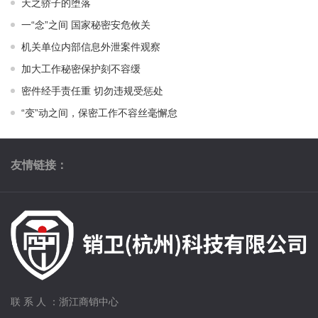
天之骄子的堕落
一“念”之间 国家秘密安危攸关
机关单位内部信息外泄案件观察
加大工作秘密保护刻不容缓
密件经手责任重 切勿违规受惩处
“变”动之间，保密工作不容丝毫懈怠
友情链接：
联 系 人 ：浙江商销中心