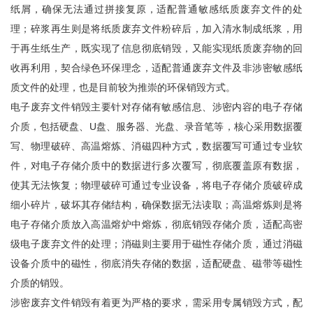
纸屑，确保无法通过拼接复原，适配普通敏感纸质废弃文件的处
理；碎浆再生则是将纸质废弃文件粉碎后，加入清水制成纸浆，用
于再生纸生产，既实现了信息彻底销毁，又能实现纸质废弃物的回
收再利用，契合绿色环保理念，适配普通废弃文件及非涉密敏感纸
质文件的处理，也是目前较为推崇的环保销毁方式。
电子废弃文件销毁主要针对存储有敏感信息、涉密内容的电子存储
介质，包括硬盘、U盘、服务器、光盘、录音笔等，核心采用数据覆
写、物理破碎、高温熔炼、消磁四种方式，数据覆写可通过专业软
件，对电子存储介质中的数据进行多次覆写，彻底覆盖原有数据，
使其无法恢复；物理破碎可通过专业设备，将电子存储介质破碎成
细小碎片，破坏其存储结构，确保数据无法读取；高温熔炼则是将
电子存储介质放入高温熔炉中熔炼，彻底销毁存储介质，适配高密
级电子废弃文件的处理；消磁则主要用于磁性存储介质，通过消磁
设备介质中的磁性，彻底
消失
存储的数据，适配硬盘、磁带等磁性
介质的销毁。
涉密废弃文件销毁有着更为严格的要求，需采用专属销毁方式，配